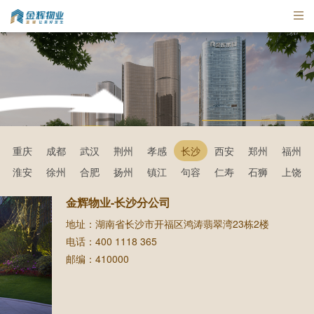
365在线服务热线
重庆
成都
武汉
荆州
孝感
长沙
西安
郑州
福州
淮安
徐州
合肥
扬州
镇江
句容
仁寿
石狮
上饶
400-1118-365
金辉物业-长沙分公司
地址：湖南省长沙市开福区鸿涛翡翠湾23栋2楼
电话：400 1118 365
金辉365在线
金辉365在线
邮编：410000