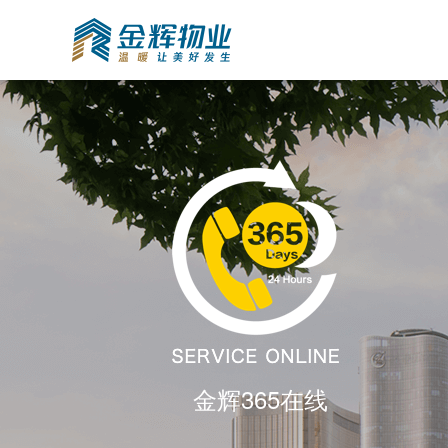
金辉365在线