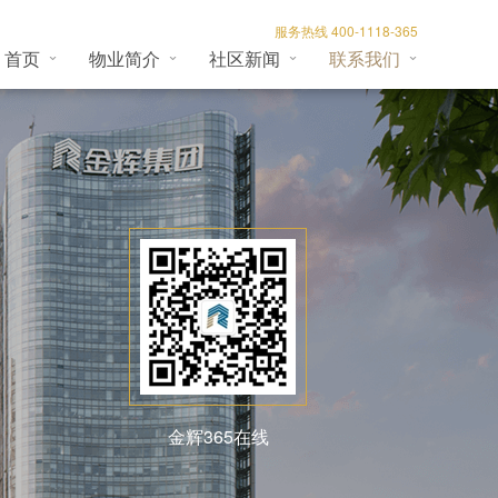
服务热线 400-1118-365
首页
物业简介
社区新闻
联系我们
金辉365在线