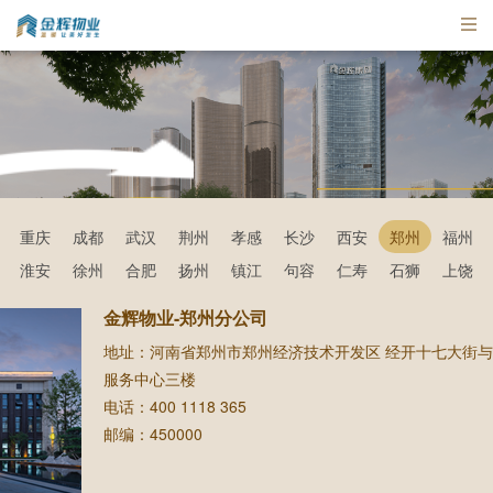
365在线服务热线
重庆
成都
武汉
荆州
孝感
长沙
西安
郑州
福州
淮安
徐州
合肥
扬州
镇江
句容
仁寿
石狮
上饶
400-1118-365
金辉物业-郑州分公司
地址：河南省郑州市郑州经济技术开发区 经开十七大街
服务中心三楼
金辉365在线
金辉365在线
电话：400 1118 365
邮编：450000